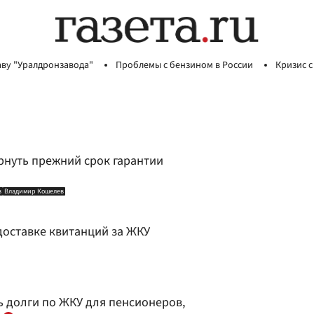
аву "Уралдронзавода"
Проблемы с бензином в России
Кризис с
рнуть прежний срок гарантии
в
Владимир Кошелев
доставке квитанций за ЖКУ
 долги по ЖКУ для пенсионеров,