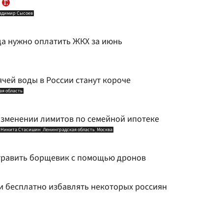
х
адимир Сысоев
да нужно оплатить ЖКХ за июнь
чей воды в России станут короче
ая область
 изменении лимитов по семейной ипотеке
Никита Стасишин
Ленинградская область
Москва
травить борщевик с помощью дронов
ти бесплатно избавлять некоторых россиян