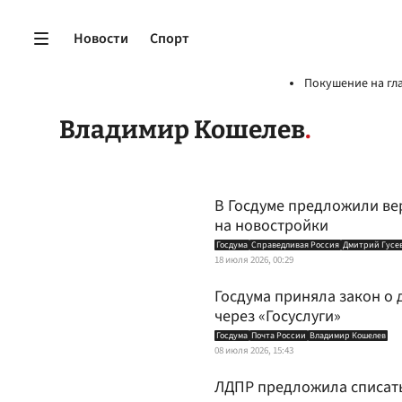
Новости
Спорт
Покушение на гл
Владимир Кошелев
В Госдуме предложили ве
на новостройки
Госдума
Справедливая Россия
Дмитрий Гусе
18 июля 2026, 00:29
Госдума приняла закон о 
через «Госуслуги»
Госдума
Почта России
Владимир Кошелев
08 июля 2026, 15:43
ЛДПР предложила списать