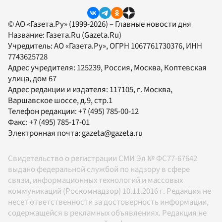
© АО «Газета.Ру» (1999-2026) – Главные новости дня
Название:
Газета.Ru
(Gazeta.Ru)
Учредитель:
АО «Газета.Ру»
, ОГРН 1067761730376, ИНН
7743625728
Адрес учредителя: 125239, Россия, Москва, Коптевская
улица, дом 67
Адрес редакции и издателя:
117105
, г.
Москва
,
Варшавское шоссе, д.9, стр.1
Телефон редакции:
+7 (495) 785-00-12
Факс:
+7 (495) 785-17-01
Электронная почта:
gazeta@gazeta.ru
Свидетельство о регистрации СМИ Эл № ФС77-67642
выдано федеральной службой по надзору в сфере
связи, информационных технологий и массовых
коммуникаций (Роскомнадзор) 10.11.2016 г. Редакция не
несет ответственности за достоверность информации,
содержащейся в рекламных объявлениях. Редакция не