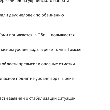
держали члена украинского нацбата
жали двух человек по обвинению
Томи понижается, в Оби — повышается
пасном уровне воды в реке Томь в Томске
ой области превысили опасные отметки
опасное поднятие уровня воды в реке
асти заявили о стабилизации ситуации