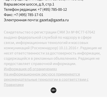
Варшавское шоссе, д.9, стр.1
Телефон редакции:
+7 (495) 785-00-12
Факс:
+7 (495) 785-17-01
Электронная почта:
gazeta@gazeta.ru
Свидетельство о регистрации СМИ Эл № ФС77-67642
выдано федеральной службой по надзору в сфере
связи, информационных технологий и массовых
коммуникаций (Роскомнадзор) 10.11.2016 г. Редакция не
несет ответственности за достоверность информации,
содержащейся в рекламных объявлениях. Редакция не
предоставляет справочной информации.
Информация об ограничениях
На информационном ресурсе применяются
рекомендательные технологии в соответствии с
Правилами
18+