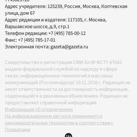
Адрес учредителя: 125239, Россия, Москва, Коптевская
улица, дом 67
Адрес редакции и издателя:
117105
, г.
Москва
,
Варшавское шоссе, д.9, стр.1
Телефон редакции:
+7 (495) 785-00-12
Факс:
+7 (495) 785-17-01
Электронная почта:
gazeta@gazeta.ru
Свидетельство о регистрации СМИ Эл № ФС77-67642
выдано федеральной службой по надзору в сфере
связи, информационных технологий и массовых
коммуникаций (Роскомнадзор) 10.11.2016 г. Редакция не
несет ответственности за достоверность информации,
содержащейся в рекламных объявлениях. Редакция не
предоставляет справочной информации.
Информация об ограничениях
На информационном ресурсе применяются
рекомендательные технологии в соответствии с
Правилами
18+