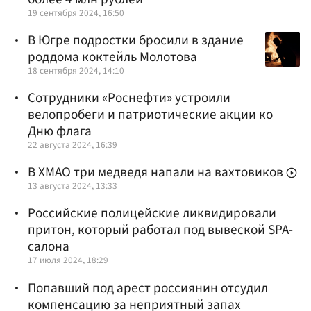
19 сентября 2024, 16:50
В Югре подростки бросили в здание
роддома коктейль Молотова
18 сентября 2024, 14:10
Сотрудники «Роснефти» устроили
велопробеги и патриотические акции ко
Дню флага
22 августа 2024, 16:39
В ХМАО три медведя напали на вахтовиков
13 августа 2024, 13:33
Российские полицейские ликвидировали
притон, который работал под вывеской SPA-
салона
17 июля 2024, 18:29
Попавший под арест россиянин отсудил
компенсацию за неприятный запах