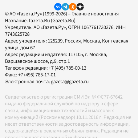
© АО «Газета.Ру» (1999-2026) – Главные новости дня
Название:
Газета.Ru
(Gazeta.Ru)
Учредитель:
АО «Газета.Ру»
, ОГРН 1067761730376, ИНН
7743625728
Адрес учредителя: 125239, Россия, Москва, Коптевская
улица, дом 67
Адрес редакции и издателя:
117105
, г.
Москва
,
Варшавское шоссе, д.9, стр.1
Телефон редакции:
+7 (495) 785-00-12
Факс:
+7 (495) 785-17-01
Электронная почта:
gazeta@gazeta.ru
Свидетельство о регистрации СМИ Эл № ФС77-67642
выдано федеральной службой по надзору в сфере
связи, информационных технологий и массовых
коммуникаций (Роскомнадзор) 10.11.2016 г. Редакция не
несет ответственности за достоверность информации,
содержащейся в рекламных объявлениях. Редакция не
предоставляет справочной информации.