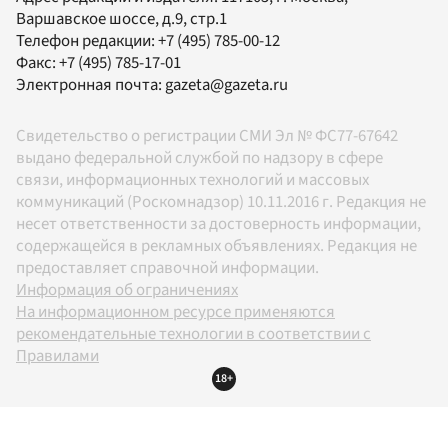
Варшавское шоссе, д.9, стр.1
Телефон редакции:
+7 (495) 785-00-12
Факс:
+7 (495) 785-17-01
Электронная почта:
gazeta@gazeta.ru
Свидетельство о регистрации СМИ Эл № ФС77-67642
выдано федеральной службой по надзору в сфере
связи, информационных технологий и массовых
коммуникаций (Роскомнадзор) 10.11.2016 г. Редакция не
несет ответственности за достоверность информации,
содержащейся в рекламных объявлениях. Редакция не
предоставляет справочной информации.
Информация об ограничениях
На информационном ресурсе применяются
рекомендательные технологии в соответствии с
Правилами
18+