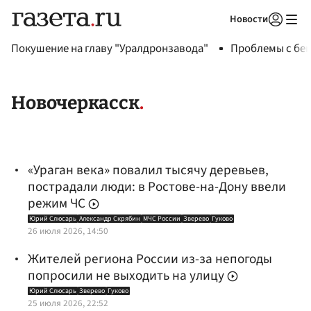
Новости
Авторизоваться
Покушение на главу "Уралдронзавода"
Проблемы с бен
Новочеркасск
«Ураган века» повалил тысячу деревьев,
пострадали люди: в Ростове-на-Дону ввели
режим ЧС
Юрий Слюсарь
Александр Скрябин
МЧС России
Зверево
Гуково
26 июля 2026, 14:50
Жителей региона России из-за непогоды
попросили не выходить на улицу
Юрий Слюсарь
Зверево
Гуково
25 июля 2026, 22:52