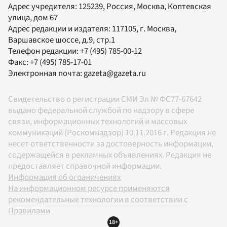
Адрес учредителя: 125239, Россия, Москва, Коптевская
улица, дом 67
Адрес редакции и издателя:
117105
, г.
Москва
,
Варшавское шоссе, д.9, стр.1
Телефон редакции:
+7 (495) 785-00-12
Факс:
+7 (495) 785-17-01
Электронная почта:
gazeta@gazeta.ru
Свидетельство о регистрации СМИ Эл № ФС77-67642
выдано федеральной службой по надзору в сфере
связи, информационных технологий и массовых
коммуникаций (Роскомнадзор) 10.11.2016 г. Редакция не
несет ответственности за достоверность информации,
содержащейся в рекламных объявлениях. Редакция не
предоставляет справочной информации.
Информация об ограничениях
На информационном ресурсе применяются
рекомендательные технологии в соответствии с
Правилами
18+