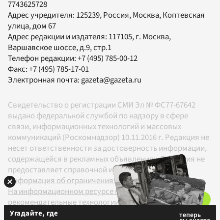
7743625728
Адрес учредителя: 125239, Россия, Москва, Коптевская
улица, дом 67
Адрес редакции и издателя:
117105
, г.
Москва
,
Варшавское шоссе, д.9, стр.1
Телефон редакции:
+7 (495) 785-00-12
Факс:
+7 (495) 785-17-01
Электронная почта:
gazeta@gazeta.ru
Свидетельство о регистрации СМИ Эл № ФС77-67642
выдано федеральной службой по надзору в сфере
связи, информационных технологий и массовых
коммуникаций (Роскомнадзор) 10.11.2016 г. Редакция не
несет ответственности за достоверность информации,
содержащейся в рекламных объявлениях. Редакция не
предоставляет справочной информации.
Информация об ограничениях
На информационном ресурсе применяются
рекомендательные технологии в соответствии с
Правилами
Угадайте, где