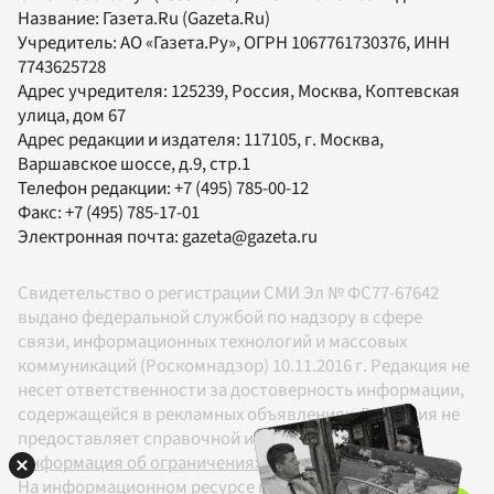
Название:
Газета.Ru
(Gazeta.Ru)
Учредитель:
АО «Газета.Ру»
, ОГРН 1067761730376, ИНН
7743625728
Адрес учредителя: 125239, Россия, Москва, Коптевская
улица, дом 67
Адрес редакции и издателя:
117105
, г.
Москва
,
Варшавское шоссе, д.9, стр.1
Телефон редакции:
+7 (495) 785-00-12
Факс:
+7 (495) 785-17-01
Электронная почта:
gazeta@gazeta.ru
Свидетельство о регистрации СМИ Эл № ФС77-67642
выдано федеральной службой по надзору в сфере
связи, информационных технологий и массовых
коммуникаций (Роскомнадзор) 10.11.2016 г. Редакция не
несет ответственности за достоверность информации,
содержащейся в рекламных объявлениях. Редакция не
предоставляет справочной информации.
Информация об ограничениях
На информационном ресурсе применяются