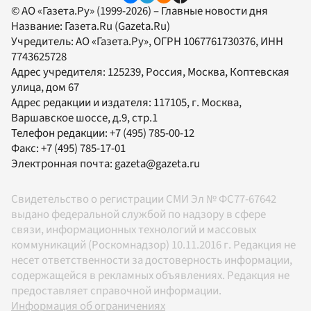
© АО «Газета.Ру» (1999-2026) – Главные новости дня
Название:
Газета.Ru
(Gazeta.Ru)
Учредитель:
АО «Газета.Ру»
, ОГРН 1067761730376, ИНН
7743625728
Адрес учредителя: 125239, Россия, Москва, Коптевская
улица, дом 67
Адрес редакции и издателя:
117105
, г.
Москва
,
Варшавское шоссе, д.9, стр.1
Телефон редакции:
+7 (495) 785-00-12
Факс:
+7 (495) 785-17-01
Электронная почта:
gazeta@gazeta.ru
Свидетельство о регистрации СМИ Эл № ФС77-67642
выдано федеральной службой по надзору в сфере
связи, информационных технологий и массовых
коммуникаций (Роскомнадзор) 10.11.2016 г. Редакция не
несет ответственности за достоверность информации,
содержащейся в рекламных объявлениях. Редакция не
предоставляет справочной информации.
Информация об ограничениях