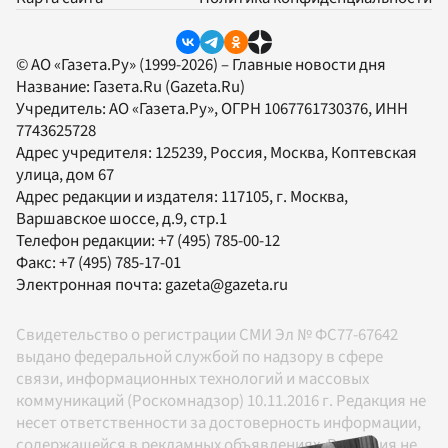
© АО «Газета.Ру» (1999-2026) – Главные новости дня
Название:
Газета.Ru
(Gazeta.Ru)
Учредитель:
АО «Газета.Ру»
, ОГРН 1067761730376, ИНН
7743625728
Адрес учредителя: 125239, Россия, Москва, Коптевская
улица, дом 67
Адрес редакции и издателя:
117105
, г.
Москва
,
Варшавское шоссе, д.9, стр.1
Телефон редакции:
+7 (495) 785-00-12
Факс:
+7 (495) 785-17-01
Электронная почта:
gazeta@gazeta.ru
Свидетельство о регистрации СМИ Эл № ФС77-67642
выдано федеральной службой по надзору в сфере
связи, информационных технологий и массовых
коммуникаций (Роскомнадзор) 10.11.2016 г. Редакция не
несет ответственности за достоверность информации,
содержащейся в рекламных объявлениях. Редакция не