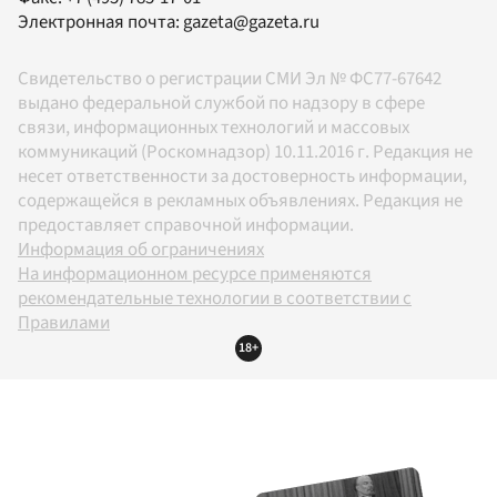
Электронная почта:
gazeta@gazeta.ru
Свидетельство о регистрации СМИ Эл № ФС77-67642
выдано федеральной службой по надзору в сфере
связи, информационных технологий и массовых
коммуникаций (Роскомнадзор) 10.11.2016 г. Редакция не
несет ответственности за достоверность информации,
содержащейся в рекламных объявлениях. Редакция не
предоставляет справочной информации.
Информация об ограничениях
На информационном ресурсе применяются
рекомендательные технологии в соответствии с
Правилами
18+