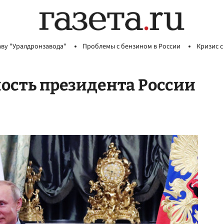
аву "Уралдронзавода"
Проблемы с бензином в России
Кризис с
ость президента России