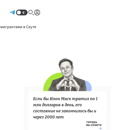
Авторизоваться
 мигрантами в Сеуте
Если бы Илон Маск тратил по 1
млн долларов в день, его
состояние не закончилось бы и
через 2000 лет