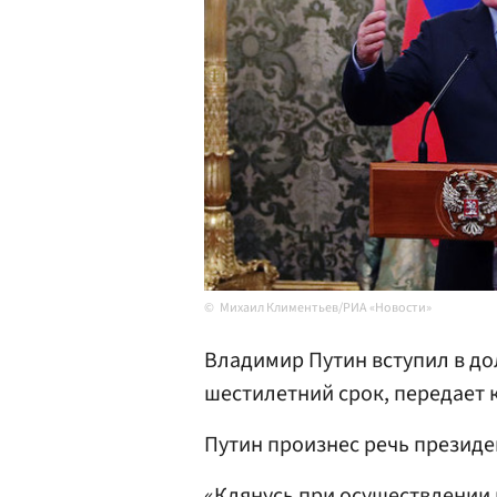
Михаил Климентьев/РИА «Новости»
Владимир Путин вступил в д
шестилетний срок, передает 
Путин произнес речь президе
«Клянусь при осуществлении