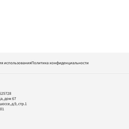
ия использования
Политика конфиденциальности
625728
а, дом 67
ссе, д.9, стр.1
-01