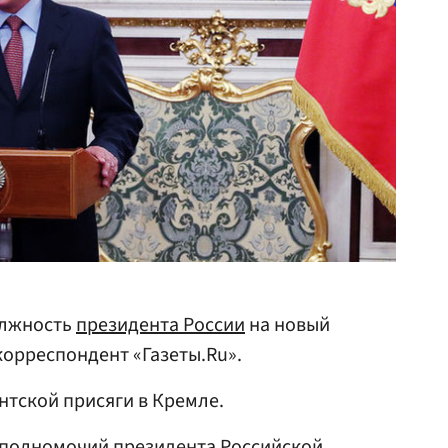
олжность
президента России
на новый
корреспондент «Газеты.Ru».
нтской присяги в Кремле.
 полномочий президента Российской