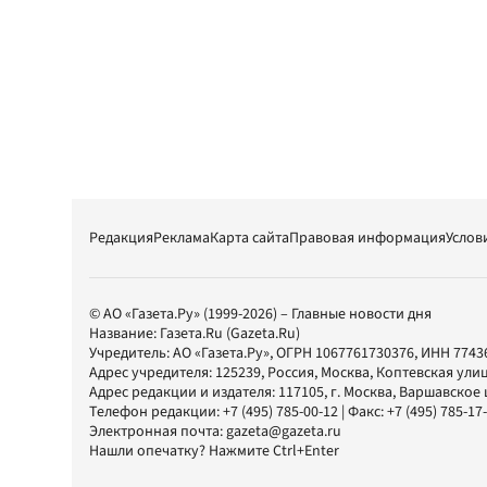
Редакция
Реклама
Карта сайта
Правовая информация
Услов
© АО «Газета.Ру» (1999-2026) – Главные новости дня
Название:
Газета.Ru
(Gazeta.Ru)
Учредитель:
АО «Газета.Ру»
, ОГРН 1067761730376, ИНН 7743
Адрес учредителя: 125239, Россия, Москва, Коптевская улиц
Адрес редакции и издателя:
117105
, г.
Москва
,
Варшавское шо
Телефон редакции:
+7 (495) 785-00-12
| Факс:
+7 (495) 785-17
Электронная почта:
gazeta@gazeta.ru
Нашли опечатку? Нажмите Ctrl+Enter