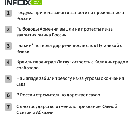
1
Госдума приняла закон о запрете на проживание в
России
2
Рыбоводы Армении вышли на протесты из-за
закрытия рынка России
3
Галкин* потерял дар речи после слов Пугачевой о
Киеве
4
Кремль переиграл Литву: хитрость с Калининградом
сработала
5
На Западе забили тревогу из-за угрозы окончания
СВО
6
В России стремительно дорожает сахар
7
Одно государство отменило признание Южной
Осетии и Абхазии