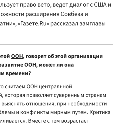
льзует право вето, ведет диалог с США и
зможности расширения Совбеза и
тии», «Газете.Ru» рассказал замглавы
отой
ООН
, говорят об этой организации
развитие ООН, может ли она
ям времени?
что считаем ООН центральной
, которая позволяет суверенным странам
, выяснять отношения, при необходимости
блемы и конфликты мирным путем. Критика
иливается. Вместе с тем возрастает