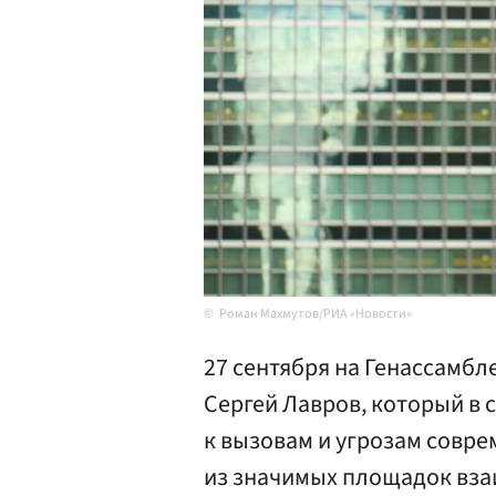
Роман Махмутов/РИА «Новости»
27 сентября на Генассамбл
Сергей Лавров, который в 
к вызовам и угрозам совре
из значимых площадок вза