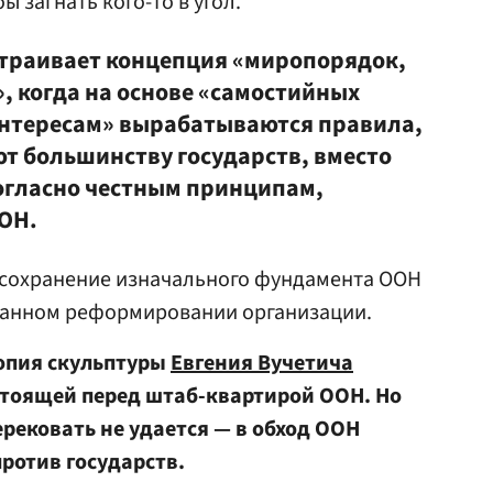
ы загнать кого-то в угол.
устраивает концепция «миропорядок,
, когда на основе «самостийных
интересам» вырабатываются правила,
т большинству государств, вместо
согласно честным принципам,
ОН.
— сохранение изначального фундамента ООН
ванном реформировании организации.
копия скульптуры
Евгения Вучетича
стоящей перед штаб-квартирой ООН. Но
ерековать не удается — в обход ООН
ротив государств.