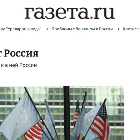
аву "Уралдронзавода"
Проблемы с бензином в России
Кризис с
т Россия
и в ней России