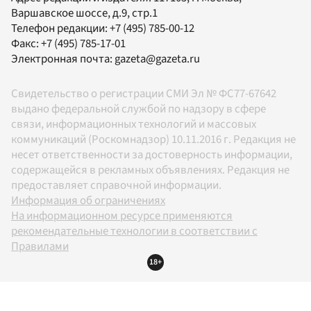
Варшавское шоссе, д.9, стр.1
Телефон редакции:
+7 (495) 785-00-12
Факс:
+7 (495) 785-17-01
Электронная почта:
gazeta@gazeta.ru
Свидетельство о регистрации СМИ Эл № ФС77-67642
выдано федеральной службой по надзору в сфере
связи, информационных технологий и массовых
коммуникаций (Роскомнадзор) 10.11.2016 г. Редакция не
несет ответственности за достоверность информации,
содержащейся в рекламных объявлениях. Редакция не
предоставляет справочной информации.
Информация об ограничениях
На информационном ресурсе применяются
рекомендательные технологии в соответствии с
Правилами
18+