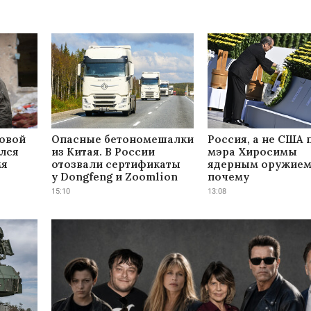
ровой
Опасные бетономешалки
Россия, а не США 
ался
из Китая. В России
мэра Хиросимы
мя
отозвали сертификаты
ядерным оружием.
у Dongfeng и Zoomlion
почему
15:10
13:08