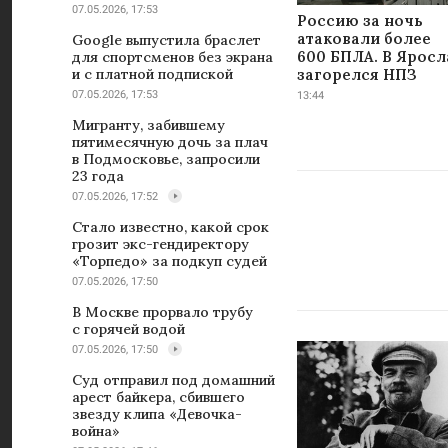
07.05.2026, 17:53
Россию за ночь
атаковали более
Google выпустила браслет
600 БПЛА. В Яросл
для спортсменов без экрана
загорелся НПЗ
и с платной подпиской
07.05.2026, 17:53
13:44
Мигранту, забившему
пятимесячную дочь за плач
в Подмосковье, запросили
23 года
07.05.2026, 17:52
Стало известно, какой срок
грозит экс-гендиректору
«Торпедо» за подкуп судей
07.05.2026, 17:50
В Москве прорвало трубу
с горячей водой
07.05.2026, 17:50
Суд отправил под домашний
арест байкера, сбившего
звезду клипа «Девочка-
война»