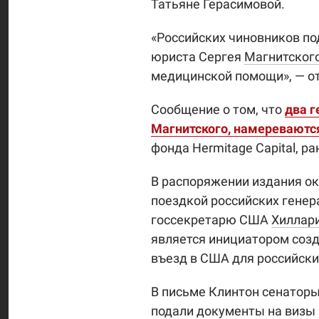
Татьяне Герасимовой.
«Российских чиновников по
юриста Сергея
Магнитског
медицинской помощи», — 
Сообщение о том, что
два г
Магнитского, намереваютс
фонда Hermitage Capital, р
В распоряжении издания ок
поездкой российских гене
госсекретарю США
Хиллар
является инициатором соз
въезд в США для российски
В письме Клинтон сенаторы
подали документы на визы 