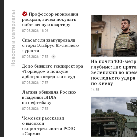
Новости и материалы
Профессор экономики
раскрыл, зачем покупать
собственную квартиру
07.05.2026, 18:06
Спасатели эвакуировали
с горы Эльбрус 61-летнего
туриста
07.05.2026, 17:58
На почти 100-мет
Дело бывшего гендиректора
глубине: где прят
«Торпедо» о подкупе
Зеленский во вре
арбитров передали в суд
последнего удара
по Киеву
07.05.2026, 17:57
14:55
Латвия обвинила Россию
в падении БПЛА
на нефтебазу
07.05.2026, 17:53
Чемезов рассказал
о высокой
скорострельности РСЗО
«Сарма»