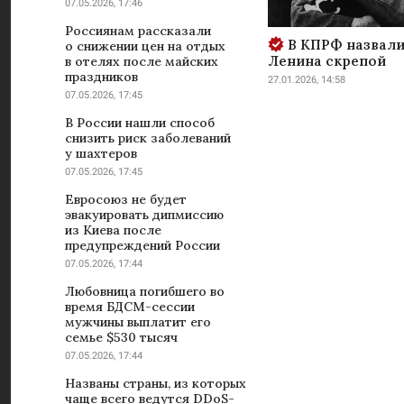
07.05.2026, 17:46
Россиянам рассказали
В КПРФ назвали
о снижении цен на отдых
Ленина скрепой
в отелях после майских
праздников
27.01.2026, 14:58
07.05.2026, 17:45
В России нашли способ
снизить риск заболеваний
у шахтеров
07.05.2026, 17:45
Евросоюз не будет
эвакуировать дипмиссию
из Киева после
предупреждений России
07.05.2026, 17:44
Любовница погибшего во
время БДСМ-сессии
мужчины выплатит его
семье $530 тысяч
07.05.2026, 17:44
Названы страны, из которых
чаще всего ведутся DDoS-