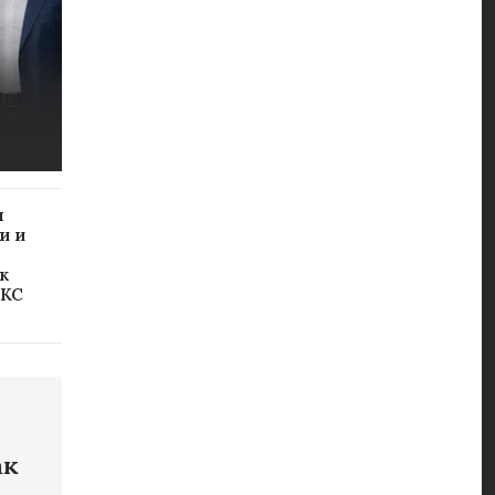
я
и и
к
МКС
ак