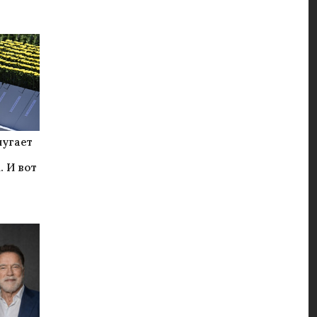
пугает
 И вот