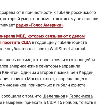
дозревают в причастности к гибели российского
о
, который умер в тюрьме, так как ему не оказали
отмечает
радио «Голос Америки»
.
енерала МВД, которых связывают с делом
я посетить США
в годовщину гибели юриста
анее опубликовала
газета Wall Street Journal
.
азалось письмо, которое в связи с готовящейся
ралов американские сенаторы направили
и Клинтон
. Один из авторов письма,
Бен Кардин
,
дания «списка Магнитского», запрещающего
х чиновников, причастных к гибели юриста.
 сообщали о том, что
Шелепанов
и
Герасимова
и намерены приехать в США 15 ноября, то есть в