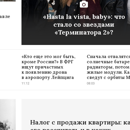
«Hasta la vista, baby»: что
авле
стало со звездами
«Терминатора 2»?
«Кто еще это мог быть,
Сначала отвалятс
кроме России?» В ФРГ
солнечные батаре
ищут причастных
радиаторы, потом
к появлению дрона
жилые модули. Ка
в аэропорту Лейпцига
сведут с орбиты 
11:12
08:03
Налог с продажи квартиры: к