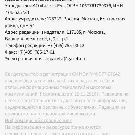
Учредитель:
АО «Газета.Ру»
, ОГРН 1067761730376, ИНН
7743625728
Адрес учредителя: 125239, Россия, Москва, Коптевская
улица, дом 67
Адрес редакции и издателя:
117105
, г.
Москва
,
Варшавское шоссе, д.9, стр.1
Телефон редакции:
+7 (495) 785-00-12
Факс:
+7 (495) 785-17-01
Электронная почта:
gazeta@gazeta.ru
Свидетельство о регистрации СМИ Эл № ФС77-67642
выдано федеральной службой по надзору в сфере
связи, информационных технологий и массовых
коммуникаций (Роскомнадзор) 10.11.2016 г. Редакция не
несет ответственности за достоверность информации,
содержащейся в рекламных объявлениях. Редакция не
предоставляет справочной информации.
Информация об ограничениях
На информационном ресурсе применяются
рекомендательные технологии в соответствии с