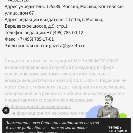
Адрес учредителя: 125239, Россия, Москва, Коптевская
улица, дом 67
Адрес редакции и издателя:
117105
, г.
Москва
,
Варшавское шоссе, д.9, стр.1
Телефон редакции:
+7 (495) 785-00-12
Факс:
+7 (495) 785-17-01
Электронная почта:
gazeta@gazeta.ru
Свидетельство о регистрации СМИ Эл № ФС77-67642
выдано федеральной службой по надзору в сфере
связи, информационных технологий и массовых
коммуникаций (Роскомнадзор) 10.11.2016 г. Редакция не
несет ответственности за достоверность информации,
содержащейся в рекламных объявлениях. Редакция не
предоставляет справочной информации.
Информация об ограничениях
На информационном ресурсе применяются
рекомендательные технологии в соответствии с
Знаменитая поза Сталина с ладонью за пазухой
Правилами
была не ради образа — так он маскировал
18+
искалеченную в детстве руку