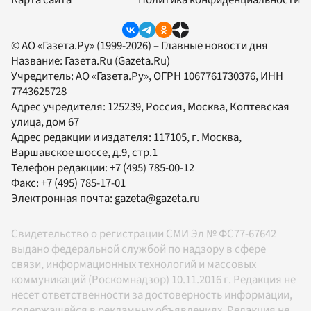
Карта сайта
Политика конфиденциальности
© АО «Газета.Ру» (1999-2026) – Главные новости дня
Название:
Газета.Ru
(Gazeta.Ru)
Учредитель:
АО «Газета.Ру»
, ОГРН 1067761730376, ИНН
7743625728
Адрес учредителя: 125239, Россия, Москва, Коптевская
улица, дом 67
Адрес редакции и издателя:
117105
, г.
Москва
,
Варшавское шоссе, д.9, стр.1
Телефон редакции:
+7 (495) 785-00-12
Факс:
+7 (495) 785-17-01
Электронная почта:
gazeta@gazeta.ru
Свидетельство о регистрации СМИ Эл № ФС77-67642
выдано федеральной службой по надзору в сфере
связи, информационных технологий и массовых
коммуникаций (Роскомнадзор) 10.11.2016 г. Редакция не
несет ответственности за достоверность информации,
содержащейся в рекламных объявлениях. Редакция не