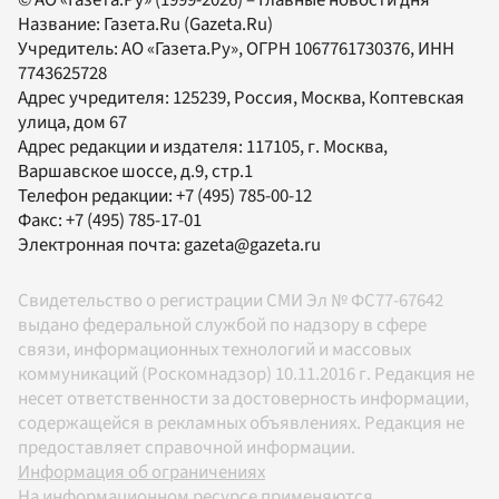
Название:
Газета.Ru
(Gazeta.Ru)
Учредитель:
АО «Газета.Ру»
, ОГРН 1067761730376, ИНН
7743625728
Адрес учредителя: 125239, Россия, Москва, Коптевская
улица, дом 67
Адрес редакции и издателя:
117105
, г.
Москва
,
Варшавское шоссе, д.9, стр.1
Телефон редакции:
+7 (495) 785-00-12
Факс:
+7 (495) 785-17-01
Электронная почта:
gazeta@gazeta.ru
Свидетельство о регистрации СМИ Эл № ФС77-67642
выдано федеральной службой по надзору в сфере
связи, информационных технологий и массовых
коммуникаций (Роскомнадзор) 10.11.2016 г. Редакция не
несет ответственности за достоверность информации,
содержащейся в рекламных объявлениях. Редакция не
предоставляет справочной информации.
Информация об ограничениях
На информационном ресурсе применяются