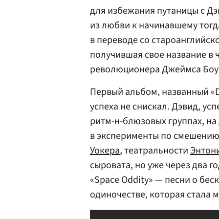
для избежания путаницы с Дэ
из любви к начинавшему тогд
в переводе со староанглийск
получившая свое название в 
революционера Джеймса Боу
Первый альбом, названный «Da
успеха не снискал. Дэвид, у
ритм-н-блюзовых группах, на
в эксперименты по смешению
Уокера
, театральности
Энтон
сыровата, но уже через два г
«Space Oddity» — песни о бе
одиночестве, которая стала 