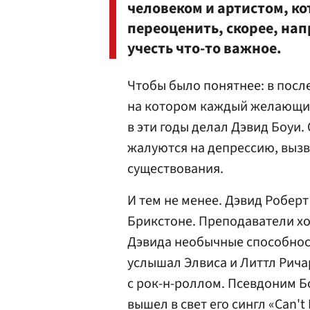
человеком и артистом, к
переоценить, скорее, нап
учесть что-то важное.
Чтобы было понятнее: в посл
на котором каждый желающий 
в эти годы делал Дэвид Боуи
жалуются на депрессию, выз
существования.
И тем не менее. Дэвид Робер
Брикстоне. Преподаватели х
Дэвида необычные способност
услышал Элвиса и Литтл Рича
с рок-н-роллом. Псевдоним Бо
вышел в свет его сингл «Can't