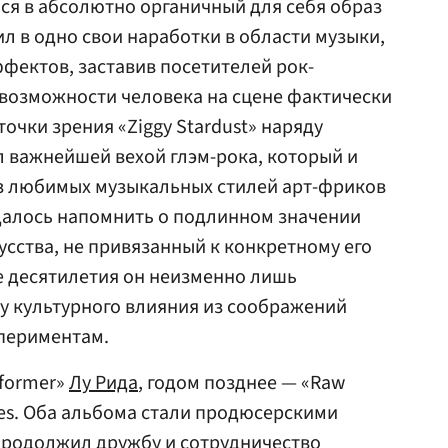
ся в абсолютно органичный для себя образ
л в одно свои наработки в области музыки,
фектов, заставив посетителей рок-
о возможности человека на сцене фактически
очки зрения «Ziggy Stardust» наряду
л важнейшей вехой глэм-рока, который и
из любимых музыкальных стилей арт-фриков
 удалось напомнить о подлинном значении
усства, не привязанный к конкретному его
ие десятилетия он неизменно лишь
у культурного влияния из соображений
спериментам.
sformer»
Лу Рида
, годом позднее — «Raw
ges. Оба альбома стали продюсерскими
 продолжил дружбу и сотрудничество