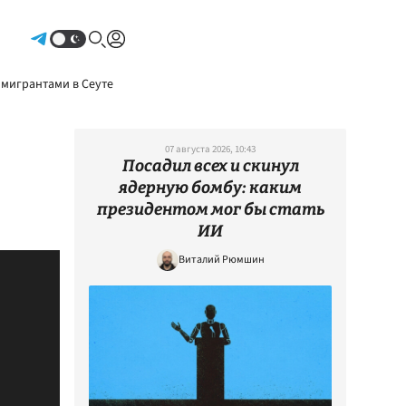
Авторизоваться
 мигрантами в Сеуте
07 августа 2026, 10:43
Посадил всех и скинул
ядерную бомбу: каким
президентом мог бы стать
ИИ
Виталий Рюмшин