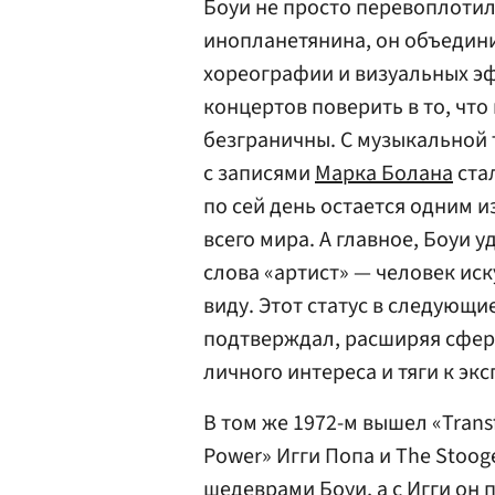
Боуи не просто перевоплотил
инопланетянина, он объедини
хореографии и визуальных эф
концертов поверить в то, чт
безграничны. С музыкальной т
с записями
Марка Болана
ста
по сей день остается одним 
всего мира. А главное, Боуи
слова «артист» — человек иск
виду. Этот статус в следующ
подтверждал, расширяя сфер
личного интереса и тяги к эк
В том же 1972-м вышел «Tran
Power» Игги Попа и The Stoo
шедеврами Боуи, а с Игги он