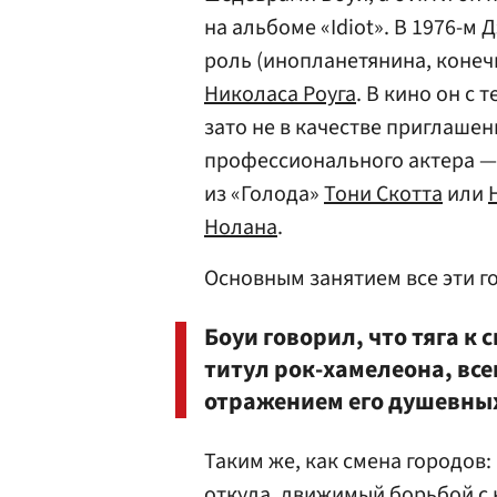
на альбоме «Idiot». В 1976-м
роль (инопланетянина, конеч
Николаса Роуга
. В кино он с 
зато не в качестве приглашен
профессионального актера —
из «Голода»
Тони Скотта
или
Нолана
.
Основным занятием все эти го
Боуи говорил, что тяга к 
титул рок-хамелеона, вс
отражением его душевны
Таким же, как смена городов:
откуда, движимый борьбой с