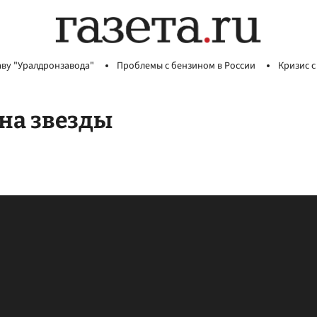
аву "Уралдронзавода"
Проблемы с бензином в России
Кризис с
 на звезды