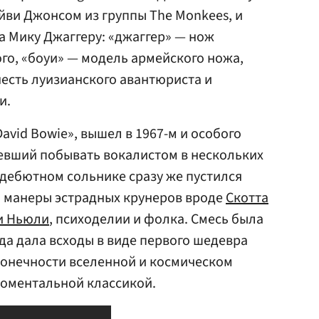
йви Джонсом из группы The Monkees, и
а Мику Джаггеру: «джаггер» — нож
ого, «боуи» — модель армейского ножа,
честь луизианского авантюриста и
и.
vid Bowie», вышел в 1967-м и особого
спевший побывать вокалистом в нескольких
 дебютном сольнике сразу же пустился
 манеры эстрадных крунеров вроде
Скотта
и Ньюли
, психоделии и фолка. Смесь была
ода дала всходы в виде первого шедевра
сконечности вселенной и космическом
моментальной классикой.