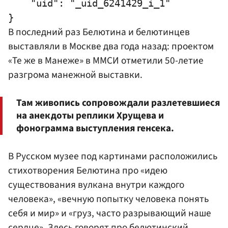
    "uid": "_uid_6241429_i_1"

В последний раз Белютина и белютинцев
выставляли в Москве два года назад: проектом
«Те же в Манеже» в ММСИ отметили 50-летие
разгрома манежной выставки.
Там живопись сопровождали разлетевшиеся
на анекдоты реплики Хрущева и
фонограмма выступления генсека.
В Русском музее под картинами расположились
стихотворения Белютина про «идею
существования вулкана внутри каждого
человека», «вечную попытку человека понять
себя и мир» и «груз, часто разрывающий наше
сердце». Здесь говорят про белютинский