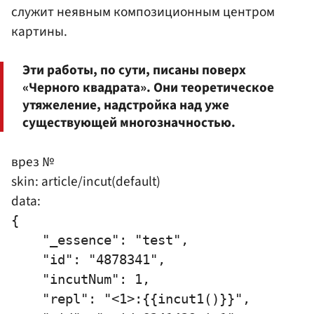
служит неявным композиционным центром
картины.
Эти работы, по сути, писаны поверх
«Черного квадрата». Они теоретическое
утяжеление, надстройка над уже
существующей многозначностью.
врез №
skin: article/incut(default)
data:
{

    "_essence": "test",

    "id": "4878341",

    "incutNum": 1,

    "repl": "<1>:{{incut1()}}",
