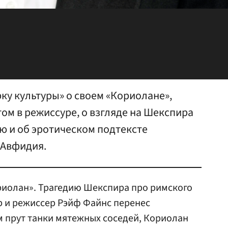
ку культуры» о своем «Кориолане»,
ом в режиссуре, о взгляде на Шекспира
ю и об эротическом подтексте
 Авфидия.
риолан». Трагедию Шекспира про римского
р и режиссер Рэйф Файнс перенес
м прут танки мятежных соседей, Кориолан