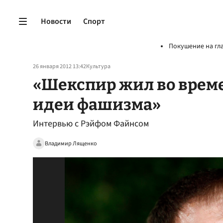
Новости
Спорт
Покушение на гл
26 января 2012 13:42
Культура
«Шекспир жил во време
идеи фашизма»
Интервью с Рэйфом Файнсом
Владимир Лященко