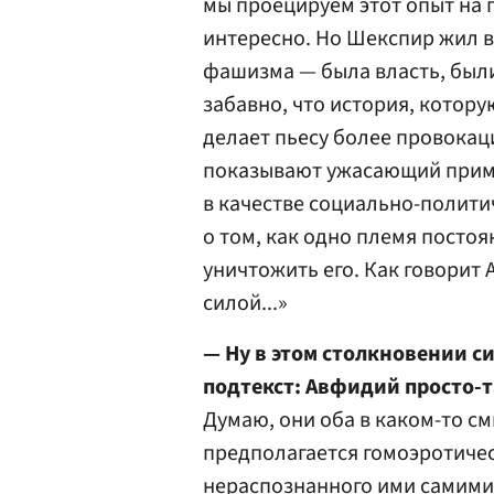
мы проецируем этот опыт на п
интересно. Но Шекспир жил в
фашизма — была власть, были
забавно, что история, котор
делает пьесу более провокаци
показывают ужасающий прим
в качестве социально-политич
о том, как одно племя посто
уничтожить его. Как говорит
силой...»
— Ну в этом столкновении с
подтекст: Авфидий просто-т
Думаю, они оба в каком-то см
предполагается гомоэротичес
нераспознанного ими самими 