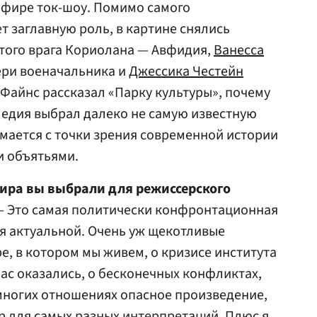
эфире ток-шоу. Помимо самого
т заглавную роль, в картине снялись
того врага Кориолана — Авфидия,
Ванесса
ери военачальника и
Джессика Честейн
 Файнс рассказал «Парку культуры», почему
ледия выбрал далеко не самую известную
имается с точки зрения современной истории
и объятьями.
пира вы выбрали для режиссерского
 Это самая политически конфронтационная
ся актуальной. Очень уж щекотливые
е, в котором мы живем, о кризисе института
час оказались, о бесконечных конфликтах,
многих отношениях опасное произведение,
р для самых разных интерпретаций. Плюс я