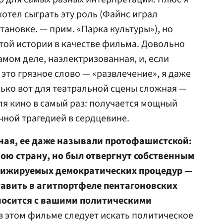
отел сыграть эту роль (Файнс играл
тановке. — прим. «Парка культуры»), но
этой истории в качестве фильма. Довольно
амом деле, наэлектризованная, и, если
это грязное слово — «развлечение», я даже
ько вот для театральной сцены сложная —
ля кино в самый раз: получается мощный
чной трагедией в сердцевине.
ная, ее даже называли протофашистской:
ою страну, но был отвергнут собственным
рижируемых демократических процедур —
тавить в агитпортфеле пентагоновских
тносится с вашими политическими
в этом фильме следует искать политическое