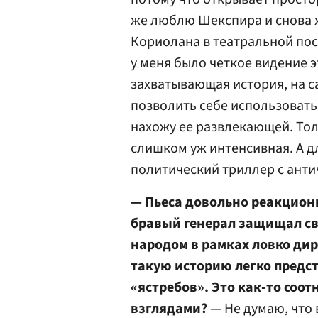
же люблю Шекспира и снова х
Кориолана в театральной пос
у меня было четкое видение 
захватывающая история, на с
позволить себе использовать 
нахожу ее развлекающей. Тол
слишком уж интенсивная. А д
политический триллер с анти
— Пьеса довольно реакцион
бравый генерал защищал св
народом в рамках ловко ди
такую историю легко предс
«ястребов». Это как-то соо
взглядами?
— Не думаю, что 