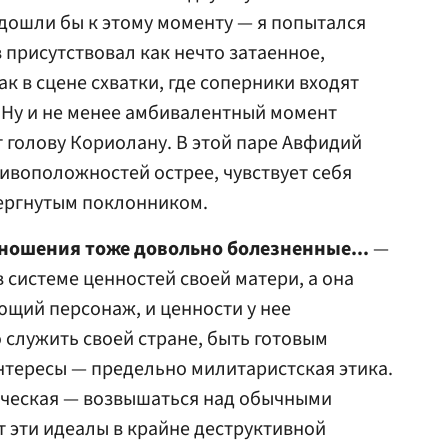
дошли бы к этому моменту — я попытался
в присутствовал как нечто затаенное,
к в сцене схватки, где соперники входят
 Ну и не менее амбивалентный момент
т голову Кориолану. В этой паре Авфидий
воположностей острее, чувствует себя
ергнутым поклонником.
тношения тоже довольно болезненные...
—
системе ценностей своей матери, а она
щий персонаж, и ценности у нее
 служить своей стране, быть готовым
нтересы — предельно милитаристская этика.
ческая — возвышаться над обычными
 эти идеалы в крайне деструктивной