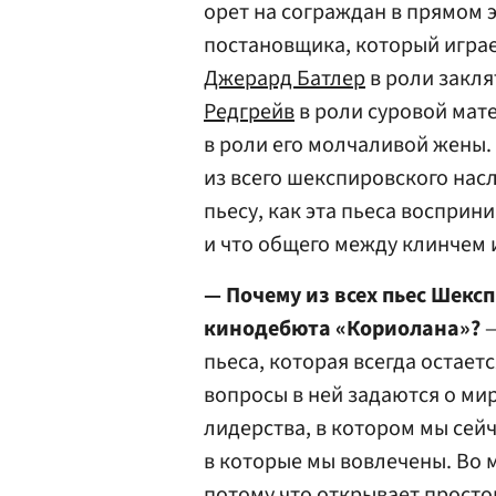
орет на сограждан в прямом 
постановщика, который играе
Джерард Батлер
в роли закля
Редгрейв
в роли суровой мат
в роли его молчаливой жены.
из всего шекспировского нас
пьесу, как эта пьеса восприн
и что общего между клинчем 
— Почему из всех пьес Шекс
кинодебюта «Кориолана»?
—
пьеса, которая всегда остает
вопросы в ней задаются о мир
лидерства, в котором мы сей
в которые мы вовлечены. Во 
потому что открывает просто