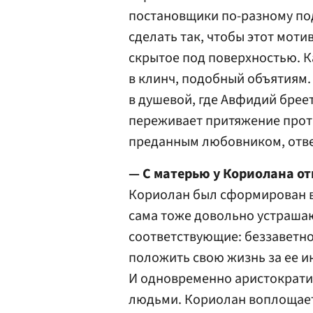
постановщики по-разному по
сделать так, чтобы этот моти
скрытое под поверхностью. Ка
в клинч, подобный объятиям.
в душевой, где Авфидий брее
переживает притяжение проти
преданным любовником, отв
— С матерью у Кориолана о
Кориолан был сформирован в 
сама тоже довольно устрашаю
соответствующие: беззаветно
положить свою жизнь за ее и
И одновременно аристократи
людьми. Кориолан воплощает