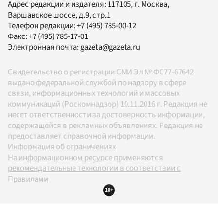
Адрес редакции и издателя:
117105
, г.
Москва
,
Варшавское шоссе, д.9, стр.1
Телефон редакции:
+7 (495) 785-00-12
Факс:
+7 (495) 785-17-01
Электронная почта:
gazeta@gazeta.ru
Свидетельство о регистрации СМИ Эл № ФС77-67642
выдано федеральной службой по надзору в сфере
связи, информационных технологий и массовых
коммуникаций (Роскомнадзор) 10.11.2016 г. Редакция не
несет ответственности за достоверность информации,
содержащейся в рекламных объявлениях. Редакция не
предоставляет справочной информации.
Информация об ограничениях
На информационном ресурсе применяются
рекомендательные технологии в соответствии с
Правилами
18+