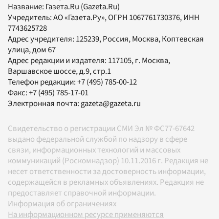
Название:
Газета.Ru
(Gazeta.Ru)
Учредитель:
АО «Газета.Ру»
, ОГРН 1067761730376, ИНН
7743625728
Адрес учредителя: 125239, Россия, Москва, Коптевская
улица, дом 67
Адрес редакции и издателя:
117105
, г.
Москва
,
Варшавское шоссе, д.9, стр.1
Телефон редакции:
+7 (495) 785-00-12
Факс:
+7 (495) 785-17-01
Электронная почта:
gazeta@gazeta.ru
Свидетельство о регистрации СМИ Эл № ФС77-67642
выдано федеральной службой по надзору в сфере
связи, информационных технологий и массовых
коммуникаций (Роскомнадзор) 10.11.2016 г. Редакция не
несет ответственности за достоверность информации,
содержащейся в рекламных объявлениях. Редакция не
предоставляет справочной информации.
Информация об ограничениях
На информационном ресурсе применяются