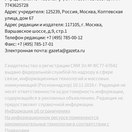
7743625728
Адрес учредителя: 125239, Россия, Москва, Коптевская
улица, дом 67
Адрес редакции и издателя:
117105
, г.
Москва
,
Варшавское шоссе, д.9, стр.1
Телефон редакции:
+7 (495) 785-00-12
Факс:
+7 (495) 785-17-01
Электронная почта:
gazeta@gazeta.ru
Свидетельство о регистрации СМИ Эл № ФС77-67642
выдано федеральной службой по надзору в сфере
связи, информационных технологий и массовых
коммуникаций (Роскомнадзор) 10.11.2016 г. Редакция не
несет ответственности за достоверность информации,
содержащейся в рекламных объявлениях. Редакция не
предоставляет справочной информации.
Информация об ограничениях
На информационном ресурсе применяются
рекомендательные технологии в соответствии с
Правилами