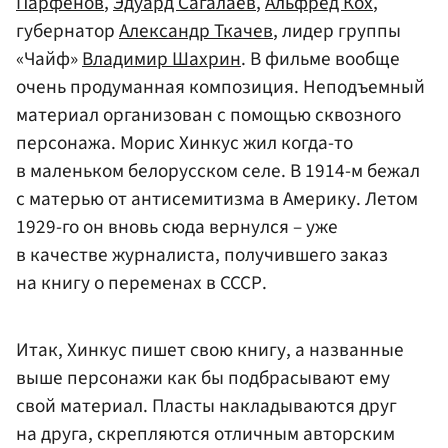
Парфенов
,
Эдуард Сагалаев
,
Альфред Кох
,
губернатор
Александр Ткачев
, лидер группы
«Чайф»
Владимир Шахрин
. В фильме вообще
очень продуманная композиция. Неподъемный
материал организован с помощью сквозного
персонажа. Морис Хинкус жил когда-то
в маленьком белорусском селе. В 1914-м бежал
с матерью от антисемитизма в Америку. Летом
1929-го он вновь сюда вернулся – уже
в качестве журналиста, получившего заказ
на книгу о переменах в СССР.
Итак, Хинкус пишет свою книгу, а названные
выше персонажи как бы подбрасывают ему
свой материал. Пласты накладываются друг
на друга, скрепляются отличным авторским