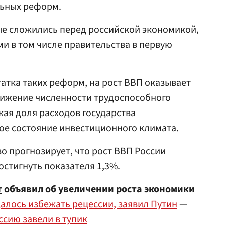
льных реформ.
рые сложились перед российской экономикой,
и в том числе правительства в первую
татка таких реформ, на рост ВВП оказывает
нижение численности трудоспособного
кая доля расходов государства
хое состояние инвестиционного климата.
о прогнозирует, что рост ВВП России
остигнуть показателя 1,3%.
т
объявил об увеличении роста экономики
далось избежать рецессии, заявил Путин
—
оссию завели в тупик