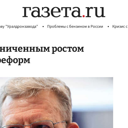
аву "Уралдронзавода"
Проблемы с бензином в России
Кризис с
аниченным ростом
реформ