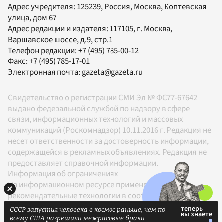
Адрес учредителя: 125239, Россия, Москва, Коптевская
улица, дом 67
Адрес редакции и издателя:
117105
, г.
Москва
,
Варшавское шоссе, д.9, стр.1
Телефон редакции:
+7 (495) 785-00-12
Факс:
+7 (495) 785-17-01
Электронная почта:
gazeta@gazeta.ru
Свидетельство о регистрации СМИ Эл № ФС77-67642
выдано федеральной службой по надзору в сфере
связи, информационных технологий и массовых
коммуникаций (Роскомнадзор) 10.11.2016 г. Редакция не
несет ответственности за достоверность информации,
содержащейся в рекламных объявлениях. Редакция не
предоставляет справочной информации.
Информация об ограничениях
На информационном ресурсе применяются
рекомендательные технологии в соответствии с
Правилами
СССР запустил человека в космос раньше, чем по
18+
всему США разрешили межрасовые браки