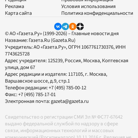
Реклама
Условия использования
Карта сайта
Политика конфиденциальности
© АО «Газета.Ру» (1999-2026) – Главные новости дня
Название:
Газета.Ru
(Gazeta.Ru)
Учредитель:
АО «Газета.Ру»
, ОГРН 1067761730376, ИНН
7743625728
Адрес учредителя: 125239, Россия, Москва, Коптевская
улица, дом 67
Адрес редакции и издателя:
117105
, г.
Москва
,
Варшавское шоссе, д.9, стр.1
Телефон редакции:
+7 (495) 785-00-12
Факс:
+7 (495) 785-17-01
Электронная почта:
gazeta@gazeta.ru
Свидетельство о регистрации СМИ Эл № ФС77-67642
выдано федеральной службой по надзору в сфере
связи, информационных технологий и массовых
коммуникаций (Роскомнадзор) 10.11.2016 г. Редакция не