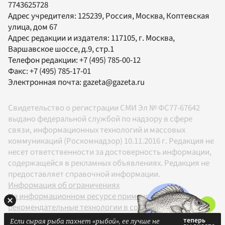
7743625728
Адрес учредителя: 125239, Россия, Москва, Коптевская
улица, дом 67
Адрес редакции и издателя:
117105
, г.
Москва
,
Варшавское шоссе, д.9, стр.1
Телефон редакции:
+7 (495) 785-00-12
Факс:
+7 (495) 785-17-01
Электронная почта:
gazeta@gazeta.ru
Свидетельство о регистрации СМИ Эл № ФС77-67642
выдано федеральной службой по надзору в сфере
связи, информационных технологий и массовых
коммуникаций (Роскомнадзор) 10.11.2016 г. Редакция не
несет ответственности за достоверность информации,
содержащейся в рекламных объявлениях. Редакция не
предоставляет справочной информации.
Информация об ограничениях
На информационном ресурсе применяются
рекомендательные технологии в соответствии с
Правилами
Если сырая рыба пахнет «рыбой», ее лучше не