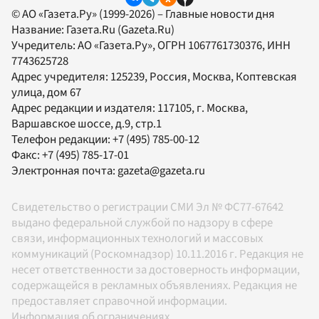
© АО «Газета.Ру» (1999-2026) – Главные новости дня
Название:
Газета.Ru
(Gazeta.Ru)
Учредитель:
АО «Газета.Ру»
, ОГРН 1067761730376, ИНН
7743625728
Адрес учредителя: 125239, Россия, Москва, Коптевская
улица, дом 67
Адрес редакции и издателя:
117105
, г.
Москва
,
Варшавское шоссе, д.9, стр.1
Телефон редакции:
+7 (495) 785-00-12
Факс:
+7 (495) 785-17-01
Электронная почта:
gazeta@gazeta.ru
Свидетельство о регистрации СМИ Эл № ФС77-67642
выдано федеральной службой по надзору в сфере
связи, информационных технологий и массовых
коммуникаций (Роскомнадзор) 10.11.2016 г. Редакция не
несет ответственности за достоверность информации,
содержащейся в рекламных объявлениях. Редакция не
предоставляет справочной информации.
Информация об ограничениях