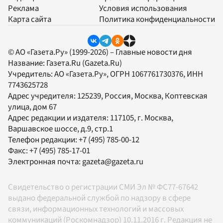
Реклама
Условия использования
Карта сайта
Политика конфиденциальности
© АО «Газета.Ру» (1999-2026) – Главные новости дня
Название:
Газета.Ru
(Gazeta.Ru)
Учредитель:
АО «Газета.Ру»
, ОГРН 1067761730376, ИНН
7743625728
Адрес учредителя: 125239, Россия, Москва, Коптевская
улица, дом 67
Адрес редакции и издателя:
117105
, г.
Москва
,
Варшавское шоссе, д.9, стр.1
Телефон редакции:
+7 (495) 785-00-12
Факс:
+7 (495) 785-17-01
Электронная почта:
gazeta@gazeta.ru
Свидетельство о регистрации СМИ Эл № ФС77-67642
выдано федеральной службой по надзору в сфере
связи, информационных технологий и массовых
коммуникаций (Роскомнадзор) 10.11.2016 г. Редакция не