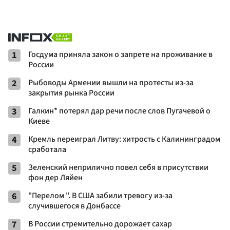
1
Госдума приняла закон о запрете на проживание в
России
2
Рыбоводы Армении вышли на протесты из-за
закрытия рынка России
3
Галкин* потерял дар речи после слов Пугачевой о
Киеве
4
Кремль переиграл Литву: хитрость с Калининградом
сработала
5
Зеленский неприлично повел cебя в присутствии
фон дер Ляйен
6
"Перелом ". В США забили тревогу из-за
случившегося в Донбассе
7
В России стремительно дорожает сахар