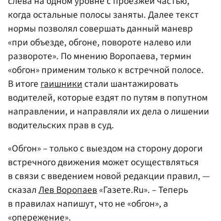
слева на одном уровне с проезжей частью,
когда остальные полосы заняты. Далее текст
нормы позволял совершать данный маневр
«при объезде, обгоне, повороте налево или
развороте». По мнению Воропаева, термин
«обгон» применим только к встречной полосе.
В итоге
гаишники
стали шантажировать
водителей, которые ездят по путям в попутном
направлении, и направляли их дела о лишении
водительских прав в суд.
«Обгон» – только с выездом на сторону дороги
встречного движения может осуществляться
в связи с введением новой редакции правил, —
сказал
Лев Воропаев
«Газете.Ru». – Теперь
в правилах напишут, что не «обгон», а
«опережение».