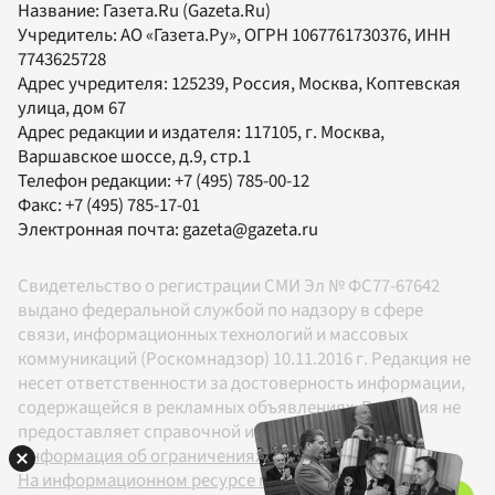
Название:
Газета.Ru
(Gazeta.Ru)
Учредитель:
АО «Газета.Ру»
, ОГРН 1067761730376, ИНН
7743625728
Адрес учредителя: 125239, Россия, Москва, Коптевская
улица, дом 67
Адрес редакции и издателя:
117105
, г.
Москва
,
Варшавское шоссе, д.9, стр.1
Телефон редакции:
+7 (495) 785-00-12
Факс:
+7 (495) 785-17-01
Электронная почта:
gazeta@gazeta.ru
Свидетельство о регистрации СМИ Эл № ФС77-67642
выдано федеральной службой по надзору в сфере
связи, информационных технологий и массовых
коммуникаций (Роскомнадзор) 10.11.2016 г. Редакция не
несет ответственности за достоверность информации,
содержащейся в рекламных объявлениях. Редакция не
предоставляет справочной информации.
Информация об ограничениях
На информационном ресурсе применяются