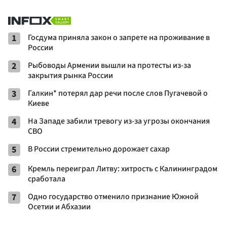
1
Госдума приняла закон о запрете на проживание в
России
2
Рыбоводы Армении вышли на протесты из-за
закрытия рынка России
3
Галкин* потерял дар речи после слов Пугачевой о
Киеве
4
На Западе забили тревогу из-за угрозы окончания
СВО
5
В России стремительно дорожает сахар
6
Кремль переиграл Литву: хитрость с Калининградом
сработала
7
Одно государство отменило признание Южной
Осетии и Абхазии