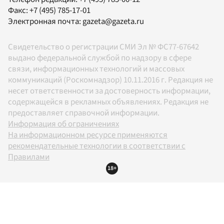
Факс:
+7 (495) 785-17-01
Электронная почта:
gazeta@gazeta.ru
Свидетельство о регистрации СМИ Эл № ФС77-67642
выдано федеральной службой по надзору в сфере
связи, информационных технологий и массовых
коммуникаций (Роскомнадзор) 10.11.2016 г. Редакция не
несет ответственности за достоверность информации,
содержащейся в рекламных объявлениях. Редакция не
предоставляет справочной информации.
Информация об ограничениях
На информационном ресурсе применяются
рекомендательные технологии в соответствии с
Правилами
18+