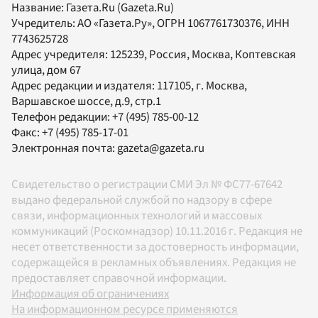
Название:
Газета.Ru
(Gazeta.Ru)
Учредитель:
АО «Газета.Ру»
, ОГРН 1067761730376, ИНН
7743625728
Адрес учредителя: 125239, Россия, Москва, Коптевская
улица, дом 67
Адрес редакции и издателя:
117105
, г.
Москва
,
Варшавское шоссе, д.9, стр.1
Телефон редакции:
+7 (495) 785-00-12
Факс:
+7 (495) 785-17-01
Электронная почта:
gazeta@gazeta.ru
Свидетельство о регистрации СМИ Эл № ФС77-67642
выдано федеральной службой по надзору в сфере
связи, информационных технологий и массовых
коммуникаций (Роскомнадзор) 10.11.2016 г. Редакция не
несет ответственности за достоверность информации,
содержащейся в рекламных объявлениях. Редакция не
предоставляет справочной информации.
Информация об ограничениях
На информационном ресурсе применяются