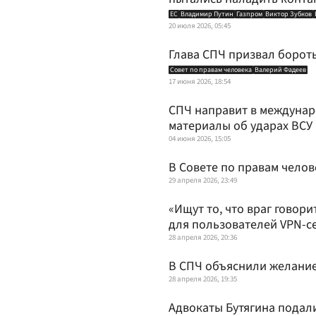
ЕС
Владимир Путин
Газпром
Виктор Зубков
20 июля 2026, 05:45
Глава СПЧ призвал бороть
Совет по правам человека
Валерий Фадеев
17 июня 2026, 18:54
СПЧ направит в междуна
материалы об ударах ВСУ
04 июня 2026, 15:05
В Совете по правам челов
29 апреля 2026, 23:49
«Ищут то, что враг говори
для пользователей VPN-с
28 апреля 2026, 20:36
В СПЧ объяснили желание
28 апреля 2026, 19:35
Адвокаты Бутягина подал