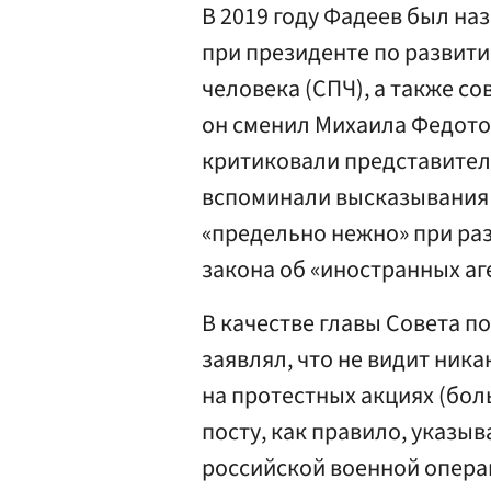
В 2019 году Фадеев был на
при президенте по развит
человека (СПЧ), а также с
он сменил Михаила Федото
критиковали представител
вспоминали высказывания о
«предельно нежно» при раз
закона об «иностранных аг
В качестве главы Совета п
заявлял, что не видит ник
на протестных акциях (бо
посту, как правило, указыв
российской военной опера