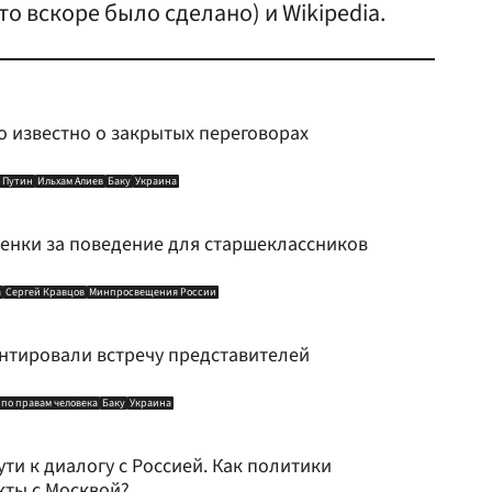
о вскоре было сделано) и Wikipedia.
о известно о закрытых переговорах
 Путин
Ильхам Алиев
Баку
Украина
ценки за поведение для старшеклассников
а
Сергей Кравцов
Минпросвещения России
нтировали встречу представителей
 по правам человека
Баку
Украина
ути к диалогу с Россией. Как политики
кты с Москвой?