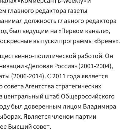
налах «Коммерсантъ-Weekly» и
ем главного редактора газеты
7 занимал должность главного редактора
 год был ведущим на «Первом канале»,
 воскресные выпуски программы «Время».
общественно-политической работой. Он
изации «Деловая Россия» (2001-2004),
ы (2006-2014). С 2011 года является
 совета Агентства стратегических
т в центральный штаб Общероссийского
 году был доверенным лицом Владимира
ыборах. Является членом партии
 ее Высший совет.