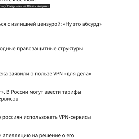
Баку
Соединенные Штаты Америки
ся с излишней цензурой: «Ну это абсурд»
родные правозащитные структуры
ека заявили о пользе VPN «для дела»
т». В России могут ввести тарифы
ервисов
 россиян использовать VPN-сервисы
и апелляцию на решение о его