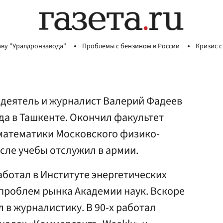
аву "Уралдронзавода"
Проблемы с бензином в России
Кризис с
деятель и журналист Валерий Фадеев
ода в Ташкенте. Окончил факультет
математики Московского физико-
осле учебы отслужил в армии.
аботал в Институте энергетических
 проблем рынка Академии наук. Вскоре
 в журналистику. В 90-х работал