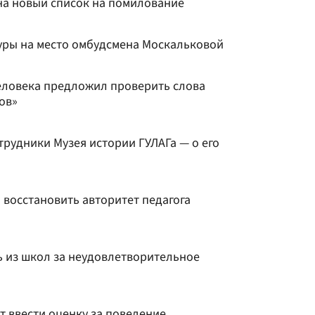
на новый список на помилование
уры на место омбудсмена Москальковой
человека предложил проверить слова
ов»
отрудники Музея истории ГУЛАГа — о его
 восстановить авторитет педагога
ь из школ за неудовлетворительное
т ввести оценку за поведение