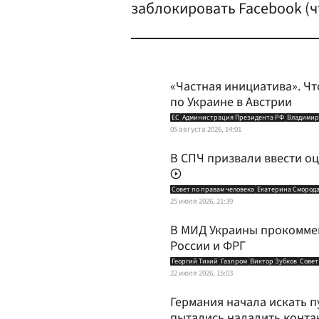
заблокировать Facebook (чт
«Частная инициатива». Чт
по Украине в Австрии
ЕС
Администрация Президента РФ
Владимир
05 августа 2026, 14:01
В СПЧ призвали ввести о
Совет по правам человека
Екатерина Смород
25 июля 2026, 21:39
В МИД Украины прокомме
России и ФРГ
Георгий Тихий
Газпром
Виктор Зубков
Совет
22 июля 2026, 15:03
Германия начала искать п
пытались наладить конта