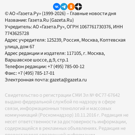
© АО «Газета.Ру» (1999-2026) – Главные новости дня
Название:
Газета.Ru
(Gazeta.Ru)
Учредитель:
АО «Газета.Ру»
, ОГРН 1067761730376, ИНН
7743625728
Адрес учредителя: 125239, Россия, Москва, Коптевская
улица, дом 67
Адрес редакции и издателя:
117105
, г.
Москва
,
Варшавское шоссе, д.9, стр.1
Телефон редакции:
+7 (495) 785-00-12
Факс:
+7 (495) 785-17-01
Электронная почта:
gazeta@gazeta.ru
Свидетельство о регистрации СМИ Эл № ФС77-67642
выдано федеральной службой по надзору в сфере
связи, информационных технологий и массовых
коммуникаций (Роскомнадзор) 10.11.2016 г. Редакция не
несет ответственности за достоверность информации,
содержащейся в рекламных объявлениях. Редакция не