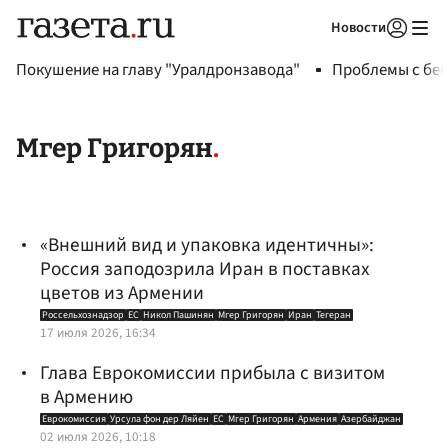
Новости
Авторизоваться
Покушение на главу "Уралдронзавода"
Проблемы с бен
Мгер Григорян
«Внешний вид и упаковка идентичны»:
Россия заподозрила Иран в поставках
цветов из Армении
Россельхознадзор
ЕС
Никол Пашинян
Мгер Григорян
Иран
Тегеран
17 июля 2026, 16:34
Глава Еврокомиссии прибыла с визитом
в Армению
Еврокомиссия
Урсула фон дер Ляйен
ЕС
Мгер Григорян
Армения
Азербайджан
02 июля 2026, 10:18