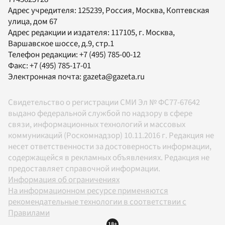
Адрес учредителя: 125239, Россия, Москва, Коптевская
улица, дом 67
Адрес редакции и издателя:
117105
, г.
Москва
,
Варшавское шоссе, д.9, стр.1
Телефон редакции:
+7 (495) 785-00-12
Факс:
+7 (495) 785-17-01
Электронная почта:
gazeta@gazeta.ru
Свидетельство о регистрации СМИ Эл № ФС77-67642
выдано федеральной службой по надзору в сфере
связи, информационных технологий и массовых
коммуникаций (Роскомнадзор) 10.11.2016 г. Редакция не
несет ответственности за достоверность информации,
содержащейся в рекламных объявлениях. Редакция не
предоставляет справочной информации.
Информация об ограничениях
На информационном ресурсе применяются
рекомендательные технологии в соответствии с
Правилами
18+