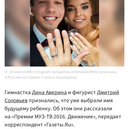
dinaverina98/Instagram (владелец компания Meta признана
в России экстремистской и запрещена)
Гимнастка
Дина Аверина
и фигурист
Дмитрий
Соловьев
признались, что уже выбрали имя
будущему ребенку. Об этом они рассказали
на «Премии МУЗ-ТВ 2026. Движение», передает
корреспондент «Газеты.Ru».