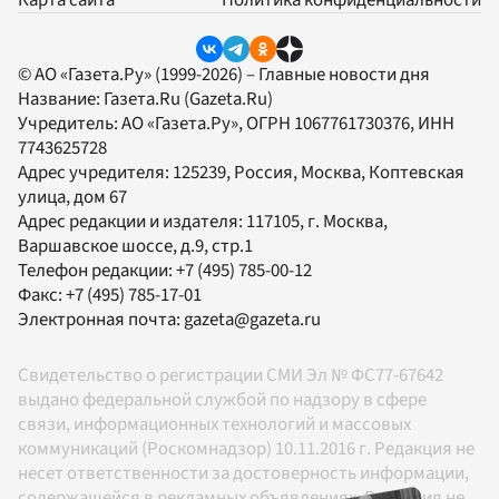
Карта сайта
Политика конфиденциальности
© АО «Газета.Ру» (1999-2026) – Главные новости дня
Название:
Газета.Ru
(Gazeta.Ru)
Учредитель:
АО «Газета.Ру»
, ОГРН 1067761730376, ИНН
7743625728
Адрес учредителя: 125239, Россия, Москва, Коптевская
улица, дом 67
Адрес редакции и издателя:
117105
, г.
Москва
,
Варшавское шоссе, д.9, стр.1
Телефон редакции:
+7 (495) 785-00-12
Факс:
+7 (495) 785-17-01
Электронная почта:
gazeta@gazeta.ru
Свидетельство о регистрации СМИ Эл № ФС77-67642
выдано федеральной службой по надзору в сфере
связи, информационных технологий и массовых
коммуникаций (Роскомнадзор) 10.11.2016 г. Редакция не
несет ответственности за достоверность информации,
содержащейся в рекламных объявлениях. Редакция не