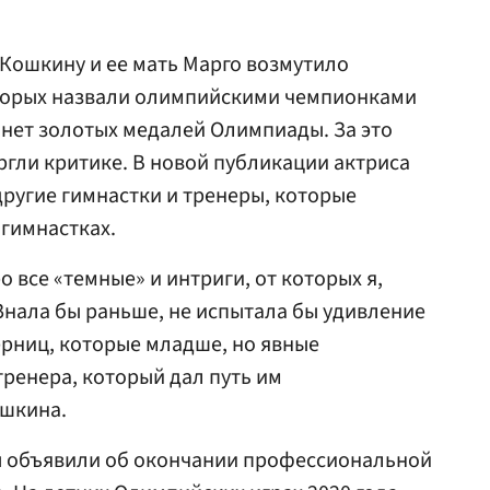
 Кошкину и ее мать Марго возмутило
торых назвали олимпийскими чемпионками
к нет золотых медалей Олимпиады. За это
гли критике. В новой публикации актриса
 другие гимнастки и тренеры, которые
 гимнастках.
о все «темные» и интриги, от которых я,
Знала бы раньше, не испытала бы удивление
ерниц, которые младше, но явные
тренера, который дал путь им
ошкина.
ы объявили об окончании профессиональной