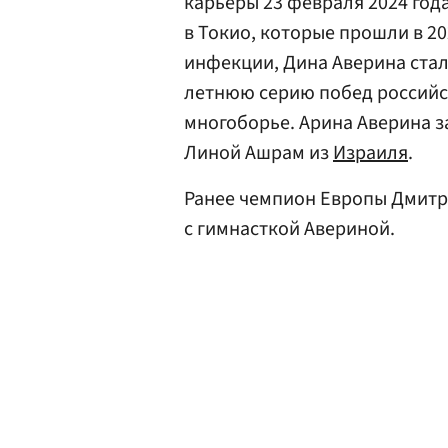
карьеры 23 февраля 2024 года
в Токио, которые прошли в 2
инфекции, Дина Аверина стал
летнюю серию побед российск
многоборье. Арина Аверина з
Линой Ашрам из
Израиля
.
Ранее чемпион Европы Дмит
с гимнасткой Авериной.