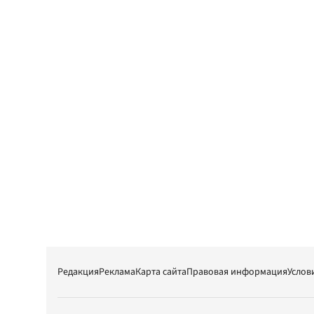
Редакция
Реклама
Карта сайта
Правовая информация
Услов