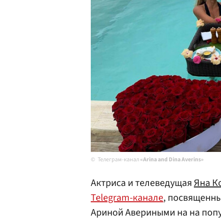
Телеграм-канал
«Arina and Dina Averins»
Актриса и телеведущая
Яна К
Telegram-канале
, посвященн
Ариной Авериными на на поп