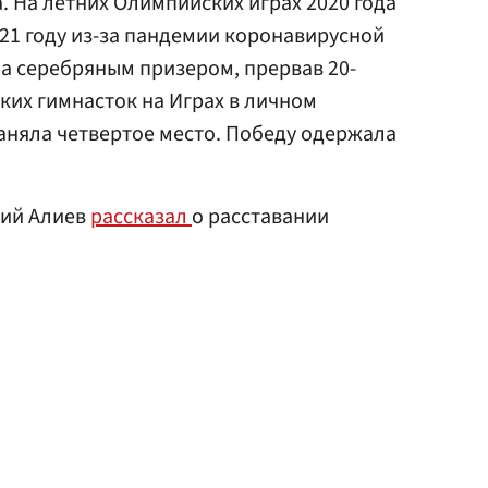
. На летних Олимпийских играх 2020 года
021 году из-за пандемии коронавирусной
а серебряным призером, прервав 20-
их гимнасток на Играх в личном
аняла четвертое место. Победу одержала
рий Алиев
рассказал
о расставании