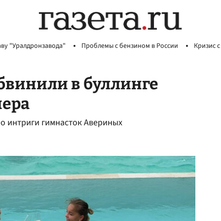
аву "Уралдронзавода"
Проблемы с бензином в России
Кризис с
бвинили в буллинге
нера
ро интриги гимнасток Авериных