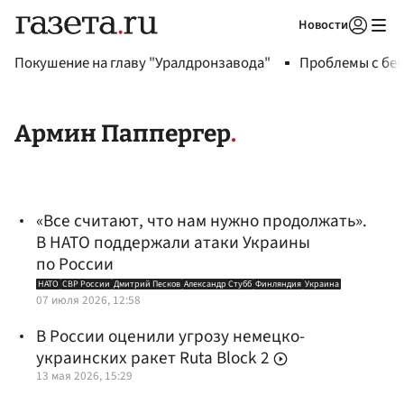
Новости
Авторизоваться
Покушение на главу "Уралдронзавода"
Проблемы с бен
Армин Паппергер
«Все считают, что нам нужно продолжать».
В НАТО поддержали атаки Украины
по России
НАТО
СВР России
Дмитрий Песков
Александр Стубб
Финляндия
Украина
07 июля 2026, 12:58
В России оценили угрозу немецко-
украинских ракет Ruta Block 2
13 мая 2026, 15:29