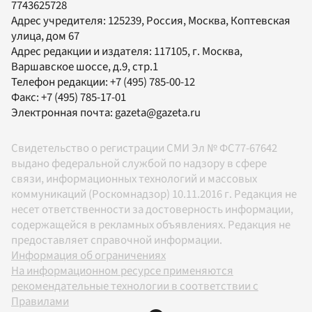
7743625728
Адрес учредителя: 125239, Россия, Москва, Коптевская
улица, дом 67
Адрес редакции и издателя:
117105
, г.
Москва
,
Варшавское шоссе, д.9, стр.1
Телефон редакции:
+7 (495) 785-00-12
Факс:
+7 (495) 785-17-01
Электронная почта:
gazeta@gazeta.ru
Свидетельство о регистрации СМИ Эл № ФС77-67642
выдано федеральной службой по надзору в сфере
связи, информационных технологий и массовых
коммуникаций (Роскомнадзор) 10.11.2016 г. Редакция не
несет ответственности за достоверность информации,
содержащейся в рекламных объявлениях. Редакция не
предоставляет справочной информации.
Информация об ограничениях
На информационном ресурсе применяются
рекомендательные технологии в соответствии с
Правилами