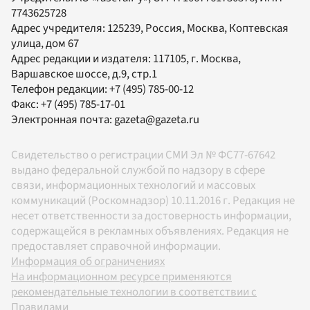
7743625728
Адрес учредителя: 125239, Россия, Москва, Коптевская
улица, дом 67
Адрес редакции и издателя:
117105
, г.
Москва
,
Варшавское шоссе, д.9, стр.1
Телефон редакции:
+7 (495) 785-00-12
Факс:
+7 (495) 785-17-01
Электронная почта:
gazeta@gazeta.ru
Свидетельство о регистрации СМИ Эл № ФС77-67642
выдано федеральной службой по надзору в сфере
связи, информационных технологий и массовых
коммуникаций (Роскомнадзор) 10.11.2016 г. Редакция не
несет ответственности за достоверность информации,
содержащейся в рекламных объявлениях. Редакция не
предоставляет справочной информации.
Информация об ограничениях
На информационном ресурсе применяются
рекомендательные технологии в соответствии с
Правилами