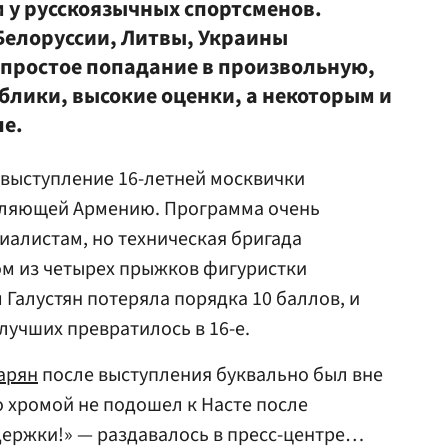
м у русскоязычных спортсменов.
Белоруссии, Литвы, Украины
 простое попадание в произвольную,
блики, высокие оценки, а некоторым и
пе.
 выступление 16-летней москвички
вляющей Армению. Программа очень
иалистам, но техническая бригада
ом из четырех прыжков фигуристки
 Галустян потеряла порядка 10 баллов, и
лучших превратилось в 16-е.
арян
после выступления буквально был вне
о хромой не подошел к Насте после
держки!» — раздавалось в пресс-центре…