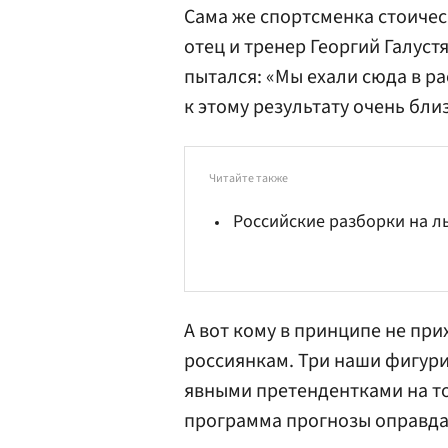
Сама же спортсменка стоичес
отец и тренер Георгий Галуст
пытался: «Мы ехали сюда в ра
к этому результату очень бли
Читайте также
Российские разборки на л
А вот кому в принципе не при
россиянкам. Три наши фигур
явными претендентками на то,
программа прогнозы оправдал