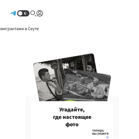
Авторизоваться
 мигрантами в Сеуте
Угадайте,
где настоящее
фото