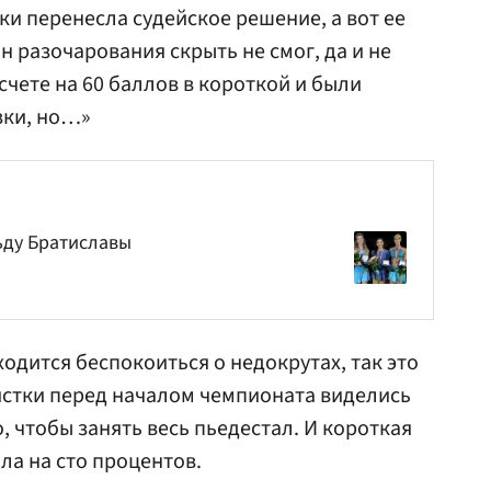
ки перенесла судейское решение, а вот ее
ян разочарования скрыть не смог, да и не
счете на 60 баллов в короткой и были
зки, но…»
ьду Братиславы
ходится беспокоиться о недокрутах, так это
истки перед началом чемпионата виделись
 чтобы занять весь пьедестал. И короткая
а на сто процентов.