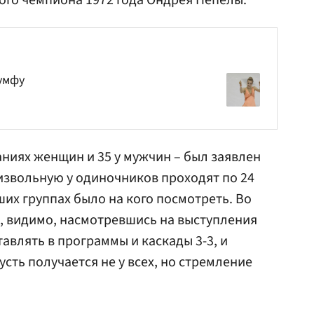
ого чемпиона 1972 года Ондрея Непелы.
иумфу
аниях женщин и 35 у мужчин – был заявлен
извольную у одиночников проходят по 24
ших группах было на кого посмотреть. Во
, видимо, насмотревшись на выступления
авлять в программы и каскады 3-3, и
сть получается не у всех, но стремление