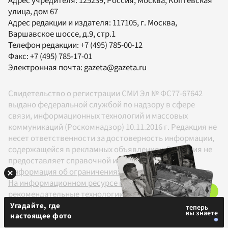
Адрес учредителя: 125239, Россия, Москва, Коптевская
улица, дом 67
Адрес редакции и издателя:
117105
, г.
Москва
,
Варшавское шоссе, д.9, стр.1
Телефон редакции:
+7 (495) 785-00-12
Факс:
+7 (495) 785-17-01
Электронная почта:
gazeta@gazeta.ru
Свидетельство о регистрации СМИ Эл № ФС77-67642
выдано федеральной службой по надзору в сфере
связи, информационных технологий и массовых
коммуникаций (Роскомнадзор) 10.11.2016 г. Редакция не
несет ответственности за достоверность информации,
содержащейся в рекламных объявлениях. Редакция не
предоставляет справочной информации.
Информация об ограничениях
На информационном ресурсе применяются
рекомендательные технологии в соответствии с
Правилами
Угадайте, где
настоящее фото
18+