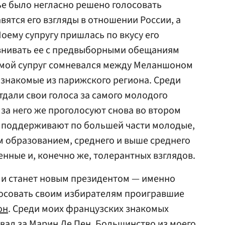
е было негласно решено голосовать
вятся его взгляды в отношении России, а
оему супругу пришлась по вкусу его
авнивать ее с предвыборными обещаниям
м мой супруг сомневался между Меланшоном
о знакомые из парижского региона. Среди
тдали свои голоса за самого молодого
 за него же проголосуют снова во втором
д, поддерживают по большей части молодые,
 образованием, среднего и выше среднего
енные и, конечно же, толерантных взглядов.
 и станет новым президентом — именно
лосовать своим избирателям проигравшие
он
. Среди моих французских знакомых
овал за Марин Ле Пен. Большинство из моего