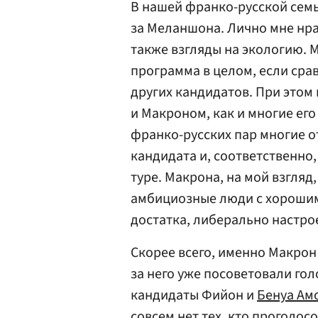
В нашей франко-русской семь
за Меланшона. Лично мне нра
также взгляды на экологию. М
программа в целом, если ср
других кандидатов. При это
и Макроном, как и многие ег
франко-русских пар многие о
кандидата и, соответственно,
туре. Макрона, на мой взгля
амбициозные люди с хорошим
достатка, либерально настро
Скорее всего, именно Макрон
за него уже посоветовали го
кандидаты Фийон и
Бенуа Ам
совсем нет тех, кто проголос