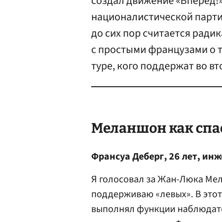
создал движение «Вперед!»
националистической парти
до сих пор считается ради
с простыми французами о т
туре, кого поддержат во вт
Меланшон как спа
Франсуа Деберг, 26 лет, ин
Я голосовал за Жан-Люка Мел
поддерживаю «левых». В этот
выполнял функции наблюдате