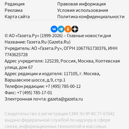
Редакция
Правовая информация
Реклама
Условия использования
Карта сайта
Политика конфиденциальности
© АО «Газета.Ру» (1999-2026) – Главные новости дня
Название:
Газета.Ru
(Gazeta.Ru)
Учредитель:
АО «Газета.Ру»
, ОГРН 1067761730376, ИНН
7743625728
Адрес учредителя: 125239, Россия, Москва, Коптевская
улица, дом 67
Адрес редакции и издателя:
117105
, г.
Москва
,
Варшавское шоссе, д.9, стр.1
Телефон редакции:
+7 (495) 785-00-12
Факс:
+7 (495) 785-17-01
Электронная почта:
gazeta@gazeta.ru
Свидетельство о регистрации СМИ Эл № ФС77-67642
выдано федеральной службой по надзору в сфере
связи, информационных технологий и массовых